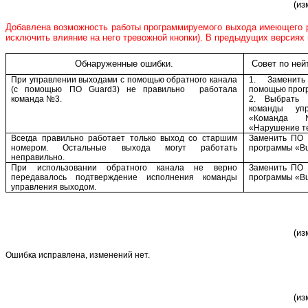
(из
Добавлена возможность работы программируемого выхода имеющего ре
исключить влияние на него тревожной кнопки). В предыдущих версиях
Обнаруженные ошибки.
Совет по ней
При управлении выходами с помощью обратного канала
1. Замени
(с помощью ПО
Guard
3) не правильно
работала
помощью прог
команда №3.
2. Выбрать 
команды уп
«Команда
«Нарушение т
Всегда правильно работает только выход со старшим
Заменить ПО 
номером. Остальные выхода могут работать
программы «
B
неправильно.
При использовании обратного канала не верно
Заменить ПО 
передавалось подтверждение исполнения команды
программы «Bu
управления выходом.
(из
Ошибка исправлена, изменений нет.
(из