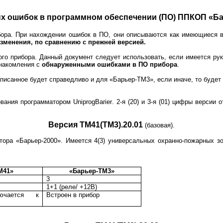
х ошибок в программном обеспечении (ПО) ППКОП «Ба
ибора. При нахождении ошибок в ПО, они описываются как имеющиеся 
менения, по сравнению с прежней версией.
го прибора. Данный документ следует использовать, если имеется руко
знакомления с
обнаруженными ошибками в ПО прибора
.
писанное будет справедливо и для «Барьер-ТМ3», если иначе, то будет
ования программатором
UniprogBarier
. 2-я (20) и 3-я (01) цифры верси
Версия ТМ41(ТМ3).20.01
(базовая).
тора «Барьер-2000».
Имеется 4(3) универсальных охранно-пожарных зо
М41»
«Барьер-ТМ3»
3
1+1 (реле/ +12В)
ючается к
Встроен в прибор