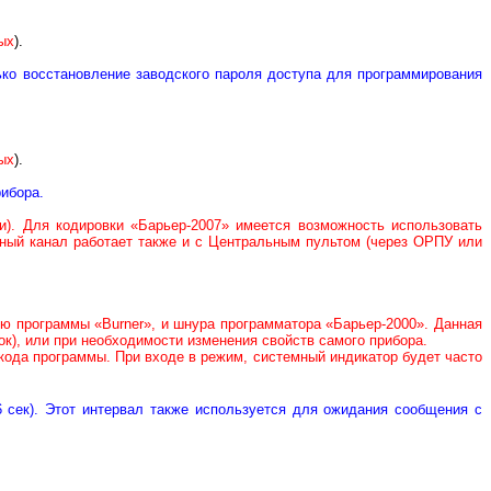
ых
).
ко восстановление заводского пароля доступа для программирования
ых
).
рибора.
). Для кодировки «Барьер-2007» имеется возможность использовать
тный канал работает также и с Центральным пультом (через ОРПУ или
ью программы «
Burner
», и шнура программатора «Барьер-2000». Данная
к), или при необходимости изменения свойств самого прибора.
кода программы. При входе в режим, системный индикатор будет часто
6 сек). Этот интервал также используется для ожидания сообщения с