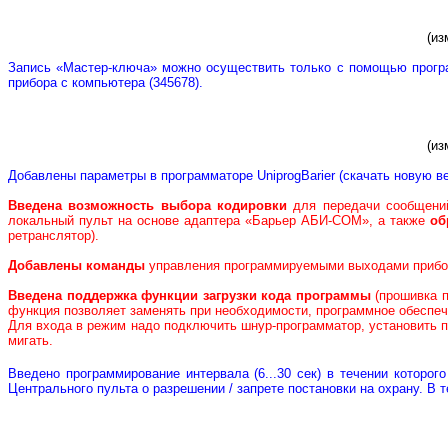
(из
Запись «Мастер-ключа» можно осуществить только с помощью прог
прибора с компьютера (345678).
(из
Добавлены параметры в программаторе UniprogBarier (скачать новую ве
Введена возможность выбора кодировки
для передачи сообщений
локальный пульт на основе адаптера «Барьер АБИ-СОМ», а также
об
ретранслятор).
Добавлены команды
управления программируемыми выходами прибора
Введена поддержка функции загрузки кода программы
(прошивка п
функция позволяет заменять при необходимости, программное обеспеч
Для входа в режим надо подключить шнур-программатор, установить п
мигать.
Введено программирование интервала (6...30 сек) в течении которо
Центрального пульта о разрешении / запрете постановки на охрану. В 