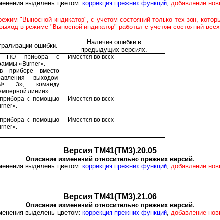
менения выделены цветом:
коррекция прежних функций
,
добавление нов
жим "Выносной индикатор", с учетом состояний только тех зон, котор
 выход в режиме "Выносной индикатор" работал с учетом состояний все
Наличие ошибки в
трализации ошибки.
предыдущих версиях.
ть ПО прибора с
Имеется во всех
раммы «
Burner
».
в приборе вместо
равления выходом
 №3», команду
емперной линии»
прибора с помощью
Имеется во всех
urner
».
прибора с помощью
Имеется во всех
rner».
Версия ТМ41(ТМ3).20.05
Описание изменений относительно прежних версий.
менения выделены цветом:
коррекция прежних функций
,
добавление нов
Версия ТМ41(ТМ3).21.06
Описание изменений относительно прежних версий.
менения выделены цветом:
коррекция прежних функций
,
добавление нов