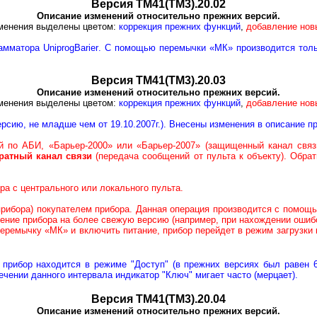
Версия ТМ41(ТМ3).20.02
Описание изменений относительно прежних версий.
менения выделены цветом:
коррекция прежних функций
,
добавление нов
рамматора
UniprogBarier
. С помощью перемычки «МК» производится толь
Версия ТМ41(ТМ3).20.03
Описание изменений относительно прежних версий.
менения выделены цветом:
коррекция прежних функций
,
добавление нов
рсию, не младше чем от 19.10.2007г.). Внесены изменения в описание п
 по АБИ, «Барьер-2000» или «Барьер-2007» (защищенный канал связи
ратный канал связи
(передача сообщений от пульта к объекту). Обра
 с центрального или локального пульта.
рибора) покупателем прибора. Данная операция производится с помощ
ение прибора на более свежую версию (например, при нахождении ошибо
еремычку «МК» и включить питание, прибор перейдет в режим загрузки 
го прибор находится в режиме "Доступ" (в прежних версиях был равен 
течении данного интервала индикатор "Ключ" мигает часто (мерцает).
Версия ТМ41(ТМ3).20.04
Описание изменений относительно прежних версий.