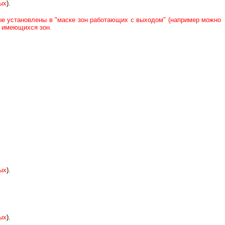
ых
).
ые установлены в "маске зон работающих с выходом" (например можно
х имеющихся зон.
ых
).
ых
).