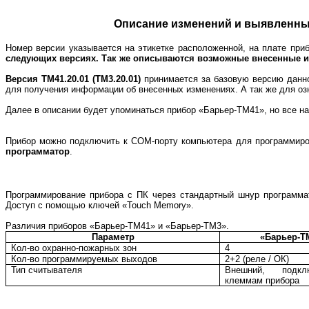
Описание изменений и выявленны
Номер версии указывается на этикетке расположенной, на плате пр
следующих версиях. Так же описываются возможные внесенные из
Версия ТМ41.20.01 (ТМ3.20.01)
принимается за базовую версию данно
для получения информации об внесенных изменениях. А так же для о
Далее в описании будет упоминаться прибор «Барьер-ТМ41», но все на
Прибор можно подключить к СОМ-порту компьютера для программир
программатор
.
Программирование прибора с ПК через стандартный шнур программа
Доступ с помощью ключей «
Touch
Memory
».
Различия приборов «Барьер-ТМ41» и «Барьер-ТМ3».
Параметр
«Барьер-Т
Кол-во охранно-пожарных зон
4
Кол-во программируемых выходов
2+2 (реле / ОК)
Тип считывателя
Внешний, подкл
клеммам прибора