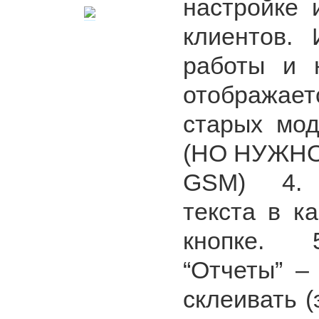
настройке 
клиентов. 
работы и н
отображае
старых мо
(НО НУЖН
GSM) 4. 
текста в к
кнопке. 
“Отчеты” –
склеивать (