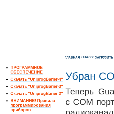
ОТДЕЛ ПРОДАЖ:
8 (351) 243-38-52
8 (951) 771-35-11
ТЕХНИЧЕСКАЯ ПОДДЕРЖКА:
8 (351) 219-40-10
КАТАЛОГ
ГЛАВНАЯ
ЗАГРУЗИТЬ
ПРОГРАММНОЕ
ОБЕСПЕЧЕНИЕ
Убран CO
Скачать "UniprogBarier-4"
Скачать "UniprogBarier-3"
Теперь Gua
Скачать "UniprogBarier-2"
с COM порт
ВНИМАНИЕ! Правила
программирования
радиокана
приборов