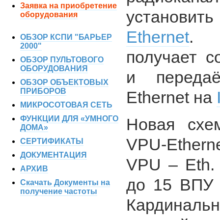
Заявка на приобретение
установи
оборудования
Ethernet
. 
ОБЗОР КСПИ "БАРЬЕР
2000"
получает с
ОБЗОР ПУЛЬТОВОГО
ОБОРУДОВАНИЯ
и переда
ОБЗОР ОБЪЕКТОВЫХ
ПРИБОРОВ
Ethernet на
МИКРОСОТОВАЯ СЕТЬ
ФУНКЦИИ ДЛЯ «УМНОГО
Новая схе
ДОМА»
VPU-Etherne
СЕРТИФИКАТЫ
ДОКУМЕНТАЦИЯ
VPU – Eth.
АРХИВ
до 15 ВПУ 
Скачать Документы на
получение частоты
Кардинальн