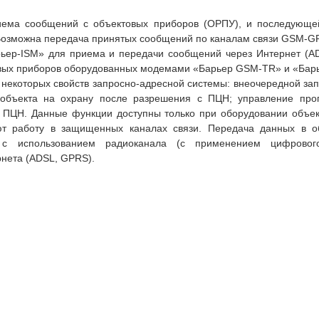
иема сообщений с объектовых приборов (ОРПУ), и последующе
Возможна передача принятых сообщений по каналам связи GSM-GP
рьер-ISM» для приема и передачи сообщений через Интернет (AD
овых приборов оборудованных модемами «Барьер GSM-TR» и «Бар
некоторых свойств запросно-адресной системы: внеочередной зап
а объекта на охрану после разрешения с ПЦН; управление пр
 ПЦН. Данные функции доступны только при оборудовании объек
ют работу в защищенных каналах связи. Передача данных в о
 с использованием радиоканала (с применением цифровог
нета (ADSL, GPRS).