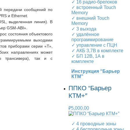
✓ 16 радио-брелоков
✓ встроенный Touch
й передачи сообщений по
Memory
RS и Ethernet.
✓ внешний Touch
SL, выделенная линия). В
Memory
ьер GSM-ABI».
✓ 3 выхода
рос состояния объектового
✓ удалённое
программирование
ограммируемыми выходами
✓ управление с ПЦН
тов приборами серии «Т»,
✓ АКБ 3,7В в комплекте
боих направлениях может
✓ БП 12В, 1А в
о трансивера), так и с
комплекте
Инструкция “Барьер
КТМ”
ППКО “Барьер
КТМ+″
₽
5,000.00
✓ 4 проводные зоны
✓ 4 беспроводные зоны