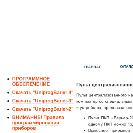
ОТДЕЛ ПРОДАЖ:
8 (351) 243-38-52
8 (951) 771-35-11
ТЕХНИЧЕСКАЯ ПОДДЕРЖКА:
8 (351) 219-40-10
КАТАЛ
ГЛАВНАЯ
ПРОГРАММНОЕ
ОБЕСПЕЧЕНИЕ
Пульт централизованн
Скачать "UniprogBarier-4"
Пульт централизованного н
Скачать "UniprogBarier-3"
компьютер со специальным 
и устройства, предназначе
Скачать "UniprogBarier-2"
ВНИМАНИЕ! Правила
Пульт ПКП «Барьер-2
программирования
одному ПКП можно под
приборов
Выносное приемное 