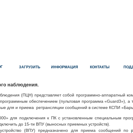
ОГ
ЗАГРУЗИТЬ
ИНФОРМАЦИЯ
КОНТАКТЫ
ПОД
ого наблюдения.
аблюдения (ПЦН) представляет собой программно-аппаратный комп
программным обеспечением (пультовая программа «Guard3»), а 
нные для и приема ретрансляции сообщений в системе КСПИ «Барь
000» для подключения к ПК с установленным специальным про
ключить до 15-ти ВПУ (выносных приемных устройств).
устройство (ВПУ) предназначено для приема сообщений по р