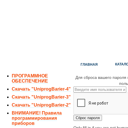
ОТДЕЛ ПРОДАЖ:
8 (351) 243-38-52
8 (951) 771-35-11
ТЕХНИЧЕСКАЯ ПОДДЕРЖКА:
8 (351) 219-40-10
КАТАЛ
ГЛАВНАЯ
ПРОГРАММНОЕ
Для сброса вашего пароля 
ОБЕСПЕЧЕНИЕ
поль
Скачать "UniprogBarier-4"
Скачать "UniprogBarier-3"
Скачать "UniprogBarier-2"
ВНИМАНИЕ! Правила
программирования
приборов
Only fill in if you are not huma