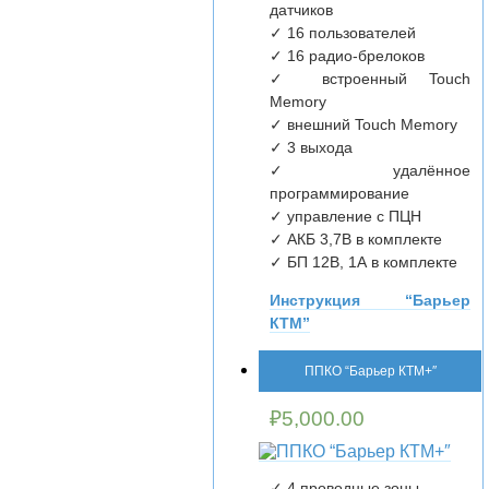
датчиков
✓ 16 пользователей
✓ 16 радио-брелоков
✓ встроенный Touch
Memory
✓ внешний Touch Memory
✓ 3 выхода
✓ удалённое
программирование
✓ управление с ПЦН
✓ АКБ 3,7В в комплекте
✓ БП 12В, 1А в комплекте
Инструкция “Барьер
КТМ”
ППКО “Барьер КТМ+″
₽
5,000.00
✓ 4 проводные зоны