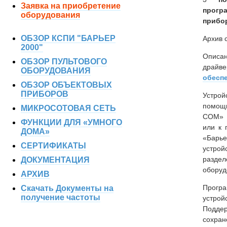
Заявка на приобретение
прогр
оборудования
прибо
ОБЗОР КСПИ "БАРЬЕР
Архив 
2000"
Описа
ОБЗОР ПУЛЬТОВОГО
драй
ОБОРУДОВАНИЯ
обеспе
ОБЗОР ОБЪЕКТОВЫХ
ПРИБОРОВ
Устро
помощ
МИКРОСОТОВАЯ СЕТЬ
СОМ» 
ФУНКЦИИ ДЛЯ «УМНОГО
или к 
ДОМА»
«Бар
СЕРТИФИКАТЫ
устрой
разд
ДОКУМЕНТАЦИЯ
оборуд
АРХИВ
Програ
Скачать Документы на
получение частоты
устро
Подд
сохран