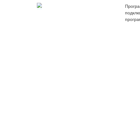
Прог
подкл
програ