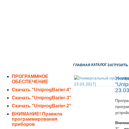
ОТДЕЛ ПРОДАЖ:
8 (351) 243-38-52
8 (951) 771-35-11
ТЕХНИЧЕСКАЯ ПОДДЕРЖКА:
8 (351) 219-40-10
КАТАЛОГ
ГЛАВНАЯ
ЗАГРУЗИТЬ
ПРОГРАММНОЕ
Унив
ОБЕСПЕЧЕНИЕ
“Unip
Скачать "UniprogBarier-4"
23.03
Скачать "UniprogBarier-3"
Прог
Скачать "UniprogBarier-2"
програ
устрой
ВНИМАНИЕ! Правила
программирования
Вним
приборов
3"
п