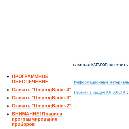
ОТДЕЛ ПРОДАЖ:
8 (351) 243-38-52
8 (951) 771-35-11
ТЕХНИЧЕСКАЯ ПОДДЕРЖКА:
8 (351) 219-40-10
КАТАЛОГ
ГЛАВНАЯ
ЗАГРУЗИТЬ
ПРОГРАММНОЕ
ОБЕСПЕЧЕНИЕ
Информационные материалы 
Скачать "UniprogBarier-4"
Перейти в раздел КАТАЛОГА
с
Скачать "UniprogBarier-3"
Скачать "UniprogBarier-2"
ВНИМАНИЕ! Правила
программирования
приборов