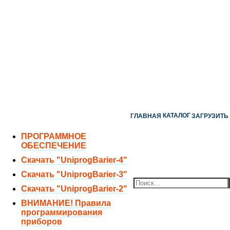
ОТДЕЛ ПРОДАЖ:
8 (351) 243-38-52
8 (951) 771-35-11
ТЕХНИЧЕСКАЯ ПОДДЕРЖКА:
8 (351) 219-40-10
КАТАЛОГ
ГЛАВНАЯ
ЗАГРУЗИТЬ
ПРОГРАММНОЕ
ОБЕСПЕЧЕНИЕ
Есть воп
Скачать "UniprogBarier-4"
Скачать "UniprogBarier-3"
Скачать "UniprogBarier-2"
ВНИМАНИЕ! Правила
программирования
приборов