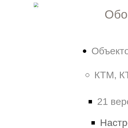
Обо
Объект
КТМ, К
21 вер
Настр