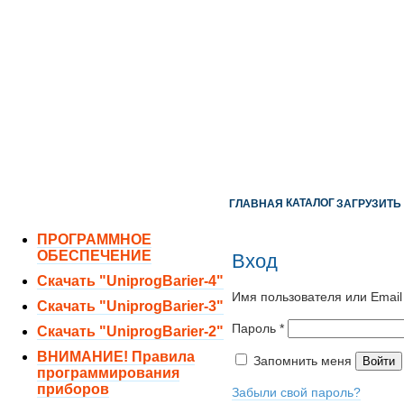
ОТДЕЛ ПРОДАЖ:
8 (351) 243-38-52
8 (951) 771-35-11
ТЕХНИЧЕСКАЯ ПОДДЕРЖКА:
8 (351) 219-40-10
КАТАЛОГ
ГЛАВНАЯ
ЗАГРУЗИТЬ
ПРОГРАММНОЕ
ОБЕСПЕЧЕНИЕ
Вход
Скачать "UniprogBarier-4"
Имя пользователя или Emai
Скачать "UniprogBarier-3"
Обязательно
Пароль
*
Скачать "UniprogBarier-2"
ВНИМАНИЕ! Правила
Запомнить меня
Войти
программирования
приборов
Забыли свой пароль?