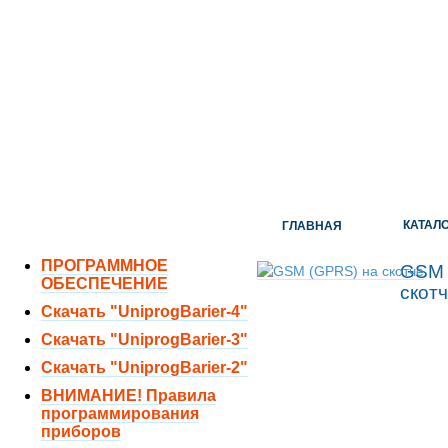
ОТДЕЛ ПРОДАЖ:
8 (351) 243-38-52
8 (951) 771-35-11
ТЕХНИЧЕСКАЯ ПОДДЕРЖКА:
8 (351) 219-40-10
КАТАЛ
ГЛАВНАЯ
ПРОГРАММНОЕ
GSM 
ОБЕСПЕЧЕНИЕ
скот
Скачать "UniprogBarier-4"
Скачать "UniprogBarier-3"
Скачать "UniprogBarier-2"
ВНИМАНИЕ! Правила
программирования
приборов