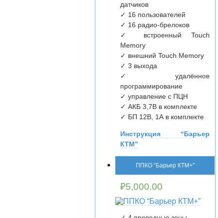
датчиков
✓ 16 пользователей
✓ 16 радио-брелоков
✓ встроенный Touch
Memory
✓ внешний Touch Memory
✓ 3 выхода
✓ удалённое
программирование
✓ управление с ПЦН
✓ АКБ 3,7В в комплекте
✓ БП 12В, 1А в комплекте
Инструкция “Барьер
КТМ”
ППКО “Барьер КТМ+″
₽
5,000.00
✓ 4 проводные зоны