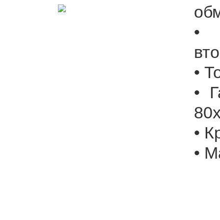
обм
• 
вто
• Т
• 
80
• К
• М