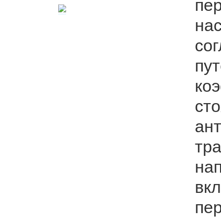
пер
н
со
пу
ко
ст
ан
тр
на
вк
пер