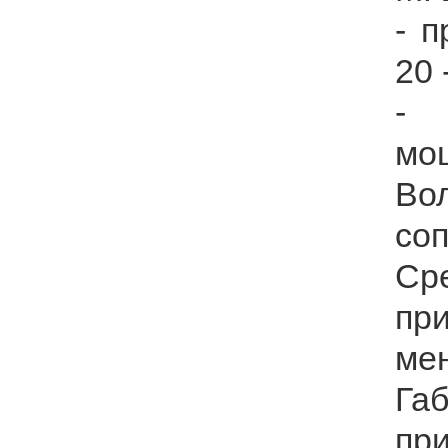
- 
20 
- 
мощ
Во
соп
Ср
пр
ме
Га
при