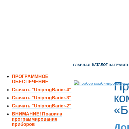
ОТДЕЛ ПРОДАЖ:
8 (351) 243-38-52
8 (951) 771-35-11
ТЕХНИЧЕСКАЯ ПОДДЕРЖКА:
8 (351) 219-40-10
КАТАЛОГ
ГЛАВНАЯ
ЗАГРУЗИТ
ПРОГРАММНОЕ
ОБЕСПЕЧЕНИЕ
Пр
Скачать "UniprogBarier-4"
ко
Скачать "UniprogBarier-3"
«Б
Скачать "UniprogBarier-2"
ВНИМАНИЕ! Правила
программирования
До
приборов