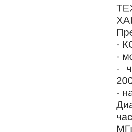
ТЕ
ХА
Пр
- К
- м
- 
20
- н
Ди
ча
МГ