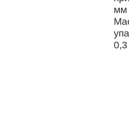
мм
Ма
упа
0,3