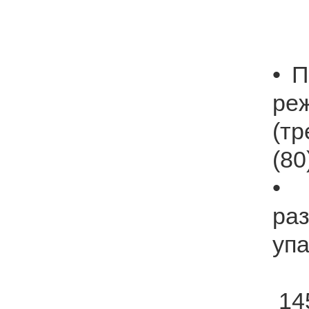
1
• 
ре
(т
(80
•
р
у
14