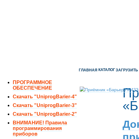
ОТДЕЛ ПРОДАЖ:
8 (351) 243-38-52
8 (951) 771-35-11
ТЕХНИЧЕСКАЯ ПОДДЕРЖКА:
8 (351) 219-40-10
КАТАЛОГ
ГЛАВНАЯ
ЗАГРУЗИТЬ
ПРОГРАММНОЕ
ОБЕСПЕЧЕНИЕ
Пр
Скачать "UniprogBarier-4"
«Б
Скачать "UniprogBarier-3"
Скачать "UniprogBarier-2"
До
ВНИМАНИЕ! Правила
программирования
пр
приборов