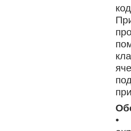
код
Пр
пр
по
кл
яч
по
при
Об
• 