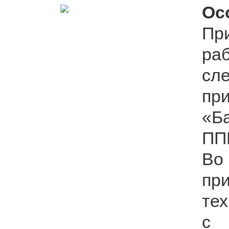
Ос
Пр
р
сл
пр
«Б
ПП
Во
пр
те
с 