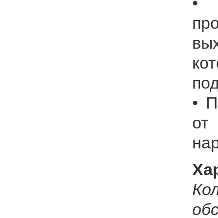
•
пр
вы
к
по
• 
о
на
Ха
Ко
об