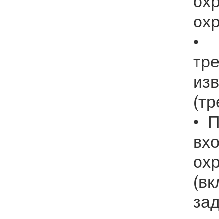
ох
ох
•
тр
из
(тр
• 
в
ох
(в
зад