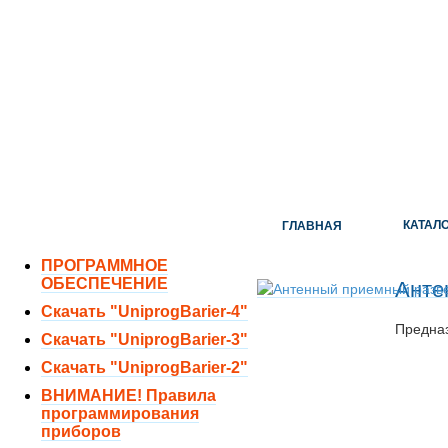
ОТДЕЛ ПРОДАЖ:
8 (351) 243-38-52
8 (951) 771-35-11
ТЕХНИЧЕСКАЯ ПОДДЕРЖКА:
8 (351) 219-40-10
КАТАЛ
ГЛАВНАЯ
ПРОГРАММНОЕ
ОБЕСПЕЧЕНИЕ
Анте
Скачать "UniprogBarier-4"
Предназ
Скачать "UniprogBarier-3"
Скачать "UniprogBarier-2"
ВНИМАНИЕ! Правила
программирования
приборов