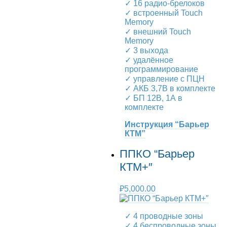
✓ 16 радио-брелоков
✓ встроенный Touch
Memory
✓ внешний Touch
Memory
✓ 3 выхода
✓ удалённое
программирование
✓ управление с ПЦН
✓ АКБ 3,7В в комплекте
✓ БП 12В, 1А в
комплекте
Инструкция “Барьер
КТМ”
ППКО “Барьер
КТМ+″
₽
5,000.00
✓ 4 проводные зоны
✓ 4 беспроводные зоны