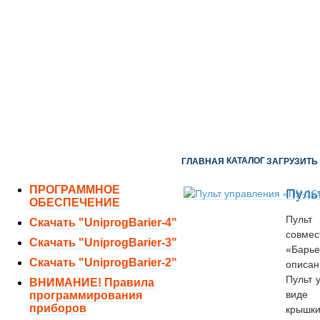
ОТДЕЛ ПРОДАЖ:
8 (351) 243-38-52
8 (951) 771-35-11
ТЕХНИЧЕСКАЯ ПОДДЕРЖКА:
8 (351) 219-40-10
КАТАЛОГ
ГЛАВНАЯ
ЗАГРУЗИТЬ
ПРОГРАММНОЕ
Пуль
ОБЕСПЕЧЕНИЕ
Пульт
Скачать "UniprogBarier-4"
совм
Скачать "UniprogBarier-3"
«Барь
Скачать "UniprogBarier-2"
описан
Пульт 
ВНИМАНИЕ! Правила
виде 
программирования
приборов
крышки