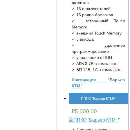
датчиков
✓ 16 пользователей
✓ 16 радио-брелоков
✓ встроенный Touch
Memory
✓ внешний Touch Memory
✓ 3 выхода
✓ удалённое
программирование
✓ управление с ПЦН
✓ АКБ 3,7В в комплекте
✓ БП 12В, 1А в комплекте
Инструкция “Барьер
КТМ”
ППКО “Барьер КТМ+″
₽
5,000.00
✓ 4 проводные зоны