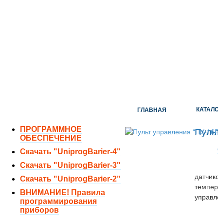
ОТДЕЛ ПРОДАЖ:
8 (351) 243-38-52
8 (951) 771-35-11
ТЕХНИЧЕСКАЯ ПОДДЕРЖКА:
8 (351) 219-40-10
КАТАЛ
ГЛАВНАЯ
ПРОГРАММНОЕ
Пуль
ОБЕСПЕЧЕНИЕ
Скачать "UniprogBarier-4"
Скачать "UniprogBarier-3"
датчик
Скачать "UniprogBarier-2"
темпер
ВНИМАНИЕ! Правила
управл
программирования
приборов