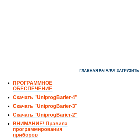
ОТДЕЛ ПРОДАЖ:
8 (351) 243-38-52
8 (951) 771-35-11
ТЕХНИЧЕСКАЯ ПОДДЕРЖКА:
8 (351) 219-40-10
КАТАЛОГ
ГЛАВНАЯ
ЗАГРУЗИТЬ
ПРОГРАММНОЕ
ОБЕСПЕЧЕНИЕ
Скачать "UniprogBarier-4"
Скачать "UniprogBarier-3"
Скачать "UniprogBarier-2"
ВНИМАНИЕ! Правила
программирования
приборов