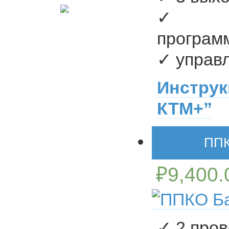
✓ у
програм
✓ управ
Инстру
КТМ+”
ППК
₽
9,400.
✓ 2 про