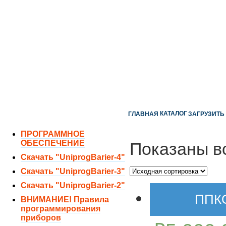
ОТДЕЛ ПРОДАЖ:
8 (351) 243-38-52
8 (951) 771-35-11
ТЕХНИЧЕСКАЯ ПОДДЕРЖКА:
8 (351) 219-40-10
КАТАЛОГ
ГЛАВНАЯ
ЗАГРУЗИТЬ
ПРОГРАММНОЕ
ОБЕСПЕЧЕНИЕ
Показаны вс
Скачать "UniprogBarier-4"
Скачать "UniprogBarier-3"
Скачать "UniprogBarier-2"
ППКО
ВНИМАНИЕ! Правила
программирования
приборов