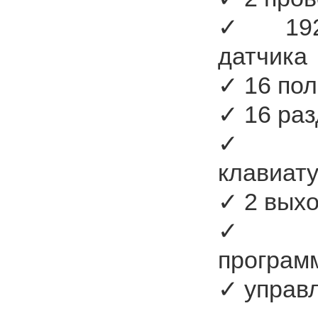
✓ 192 
датчика
✓ 16 по
✓ 16 ра
✓ бе
клавиат
✓ 2 вых
✓ у
програм
✓ управ