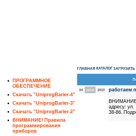
ОТДЕЛ ПРОДАЖ:
8 (351) 243-38-52
8 (951) 771-35-11
ТЕХНИЧЕСКАЯ ПОДДЕРЖКА:
8 (351) 219-40-10
КАТАЛОГ
ГЛАВНАЯ
ЗАГРУЗИТЬ
П
ПРОГРАММНОЕ
ОБЕСПЕЧЕНИЕ
работаем 
04
июня
2010
Скачать "UniprogBarier-4"
ВНИМАНИЕ!!
Скачать "UniprogBarier-3"
адресу: ул.
Скачать "UniprogBarier-2"
38-86. Под
ВНИМАНИЕ! Правила
программирования
приборов