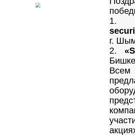
Поз
побед
secur
г. Шы
2.
«S
Бишке
Всем
пре
обору
предс
комп
учас
акция