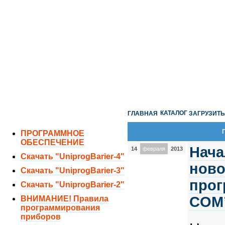
ОТДЕЛ ПРОДАЖ:
8 (351) 243-38-52
8 (951) 771-35-11
ТЕХНИЧЕСКАЯ ПОДДЕРЖКА:
8 (351) 219-40-10
КАТАЛОГ
ГЛАВНАЯ
ЗАГРУЗИТЬ
ПРОГРАММНОЕ
ОБЕСПЕЧЕНИЕ
Нача
14
февраля
2013
Скачать "UniprogBarier-4"
ново
Скачать "UniprogBarier-3"
прог
Скачать "UniprogBarier-2"
COM
ВНИМАНИЕ! Правила
программирования
приборов