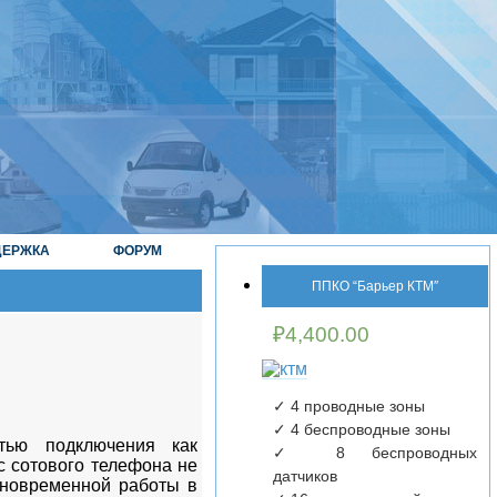
ДЕРЖКА
ФОРУМ
ППКО “Барьер КТМ″
₽
4,400.00
✓ 4 проводные зоны
✓ 4 беспроводные зоны
тью подключения как
✓ 8 беспроводных
с сотового телефона не
датчиков
дновременной работы в