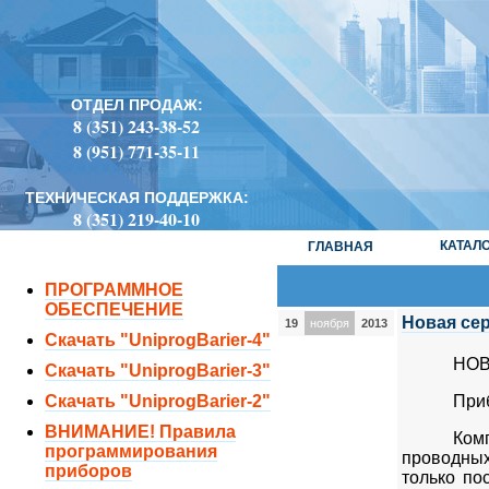
ОТДЕЛ ПРОДАЖ:
8 (351) 243-38-52
8 (951) 771-35-11
ТЕХНИЧЕСКАЯ ПОДДЕРЖКА:
8 (351) 219-40-10
КАТАЛ
ГЛАВНАЯ
ПРОГРАММНОЕ
ОБЕСПЕЧЕНИЕ
Новая се
19
ноября
2013
Скачать "UniprogBarier-4"
НОВ
Скачать "UniprogBarier-3"
Скачать "UniprogBarier-2"
Приб
ВНИМАНИЕ! Правила
Ком
программирования
проводных
приборов
только по