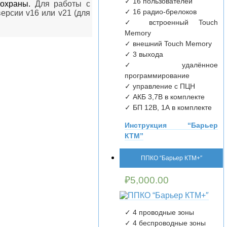
✓ 16 пользователей
 охраны.
Для работы с
✓ 16 радио-брелоков
ерсии v16 или v21 (для
✓ встроенный Touch
Memory
✓ внешний Touch Memory
✓ 3 выхода
✓ удалённое
программирование
✓ управление с ПЦН
✓ АКБ 3,7В в комплекте
✓ БП 12В, 1А в комплекте
Инструкция “Барьер
КТМ”
ППКО “Барьер КТМ+″
₽
5,000.00
✓ 4 проводные зоны
✓ 4 беспроводные зоны