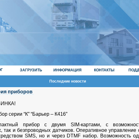
ОГ
ЗАГРУЗИТЬ
ИНФОРМАЦИЯ
КОНТАКТЫ
ПОД
Последние новости
рия приборов
ИНКА!
ор серии “К” “Барьер – К416”
пактный прибор с двумя SIM-картами, с возможнос
, так и безпроводных датчиков. Оперативное управление 
средством SMS, но и через DTMF набор. Возможность о