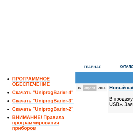
ОТДЕЛ ПРОДАЖ:
8 (351) 243-38-52
8 (951) 771-35-11
ТЕХНИЧЕСКАЯ ПОДДЕРЖКА:
8 (351) 219-40-10
КАТАЛ
ГЛАВНАЯ
ПРОГРАММНОЕ
ОБЕСПЕЧЕНИЕ
Новый ка
15
апреля
2014
Скачать "UniprogBarier-4"
В продажу
Скачать "UniprogBarier-3"
USB». Зая
Скачать "UniprogBarier-2"
ВНИМАНИЕ! Правила
программирования
приборов