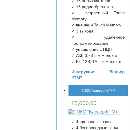
✓ 16 пользователей
✓ 16 радио-брелоков
✓ встроенный Touch
Memory
✓ внешний Touch Memory
✓ 3 выхода
✓ удалённое
программирование
✓ управление с ПЦН
✓ АКБ 3,7В в комплекте
✓ БП 12В, 1А в комплекте
Инструкция “Барьер
КТМ”
ППКО “Барьер КТМ+″
₽
5,000.00
✓ 4 проводные зоны
✓ 4 беспроводные зоны