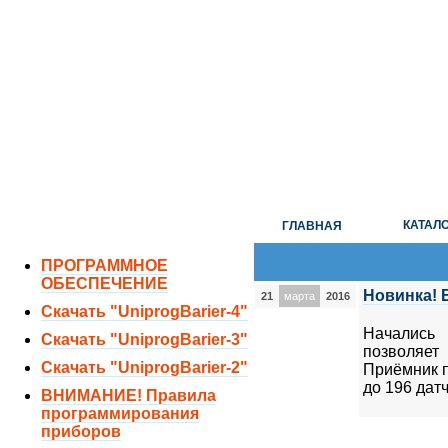
ОТДЕЛ ПРОДАЖ:
8 (351) 243-38-52
8 (951) 771-35-11
ТЕХНИЧЕСКАЯ ПОДДЕРЖКА:
8 (351) 219-40-10
КАТАЛ
ГЛАВНАЯ
ПРОГРАММНОЕ
ОБЕСПЕЧЕНИЕ
Новинка! 
21
марта
2016
Скачать "UniprogBarier-4"
Начались
Скачать "UniprogBarier-3"
позволяет
Скачать "UniprogBarier-2"
Приёмник п
до 196 дат
ВНИМАНИЕ! Правила
программирования
приборов