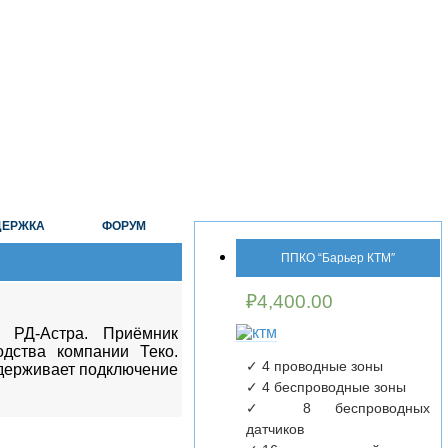
ДЕРЖКА
ФОРУМ
ППКО “Барьер КТМ″
₽
4,400.00
 РД-Астра. Приёмник
одства компании Теко.
✓ 4 проводные зоны
ддерживает подключение
✓ 4 беспроводные зоны
✓ 8 беспроводных
датчиков