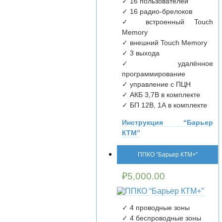
✓ 16 пользователей
✓ 16 радио-брелоков
✓ встроенный Touch
Memory
✓ внешний Touch Memory
✓ 3 выхода
✓ удалённое
программирование
✓ управление с ПЦН
✓ АКБ 3,7В в комплекте
✓ БП 12В, 1А в комплекте
Инструкция “Барьер
КТМ”
ППКО “Барьер КТМ+″
₽
5,000.00
✓ 4 проводные зоны
✓ 4 беспроводные зоны