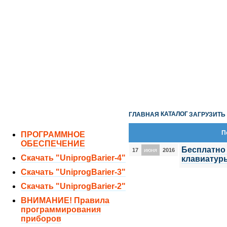
ОТДЕЛ ПРОДАЖ:
8 (351) 243-38-52
8 (951) 771-35-11
ТЕХНИЧЕСКАЯ ПОДДЕРЖКА:
8 (351) 219-40-10
КАТАЛОГ
ГЛАВНАЯ
ЗАГРУЗИТЬ
П
ПРОГРАММНОЕ
ОБЕСПЕЧЕНИЕ
Бесплатно
17
июня
2016
Скачать "UniprogBarier-4"
клавиатуры
Скачать "UniprogBarier-3"
Скачать "UniprogBarier-2"
ВНИМАНИЕ! Правила
программирования
приборов