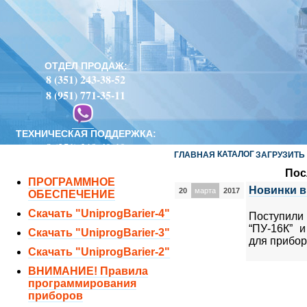
ОТДЕЛ ПРОДАЖ:
8 (351) 243-38-52
8 (951) 771-35-11
ТЕХНИЧЕСКАЯ ПОДДЕРЖКА:
8 (351) 219-40-10
КАТАЛОГ
ГЛАВНАЯ
ЗАГРУЗИТЬ
Пос
ПРОГРАММНОЕ
Новинки в
20
марта
2017
ОБЕСПЕЧЕНИЕ
Скачать "UniprogBarier-4"
Поступил
“ПУ-16К” 
Скачать "UniprogBarier-3"
для прибор
Скачать "UniprogBarier-2"
ВНИМАНИЕ! Правила
программирования
приборов