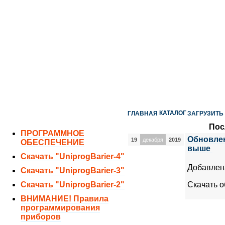
ОТДЕЛ ПРОДАЖ:
8 (351) 243-38-52
8 (951) 771-35-11
ТЕХНИЧЕСКАЯ ПОДДЕРЖКА:
8 (351) 219-40-10
КАТАЛОГ
ГЛАВНАЯ
ЗАГРУЗИТЬ
Пос
ПРОГРАММНОЕ
Обновлен
19
декабря
2019
ОБЕСПЕЧЕНИЕ
выше
Скачать "UniprogBarier-4"
Добавлен
Скачать "UniprogBarier-3"
Скачать "UniprogBarier-2"
Скачать 
ВНИМАНИЕ! Правила
программирования
приборов