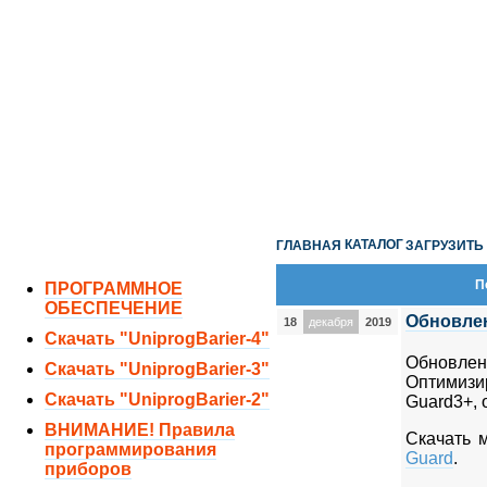
ОТДЕЛ ПРОДАЖ:
8 (351) 243-38-52
8 (951) 771-35-11
ТЕХНИЧЕСКАЯ ПОДДЕРЖКА:
8 (351) 219-40-10
КАТАЛОГ
ГЛАВНАЯ
ЗАГРУЗИТЬ
П
ПРОГРАММНОЕ
ОБЕСПЕЧЕНИЕ
Обновле
18
декабря
2019
Скачать "UniprogBarier-4"
Обновл
Скачать "UniprogBarier-3"
Оптимизи
Скачать "UniprogBarier-2"
Guard3+, 
ВНИМАНИЕ! Правила
Скачать 
программирования
Guard
.
приборов