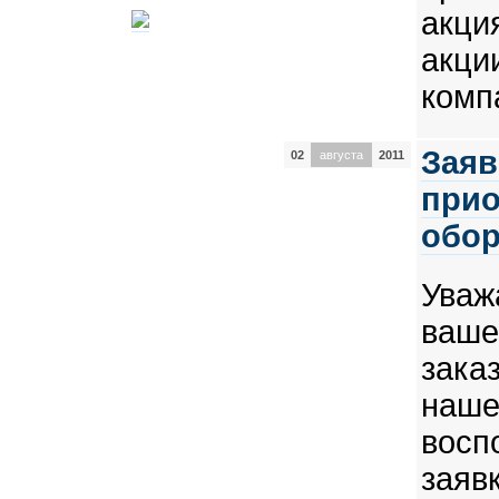
акц
акц
комп
Заяв
02
августа
2011
прио
обо
Уваж
ваш
зака
наш
восп
заяв