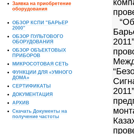
комп
Заявка на приобретение
оборудования
про
“Об
ОБЗОР КСПИ "БАРЬЕР
2000"
Бар
ОБЗОР ПУЛЬТОВОГО
20
ОБОРУДОВАНИЯ
пров
ОБЗОР ОБЪЕКТОВЫХ
ПРИБОРОВ
Межд
МИКРОСОТОВАЯ СЕТЬ
“Без
ФУНКЦИИ ДЛЯ «УМНОГО
ДОМА»
Сигн
СЕРТИФИКАТЫ
201
ДОКУМЕНТАЦИЯ
пр
АРХИВ
монт
Скачать Документы на
получение частоты
Каз
пров