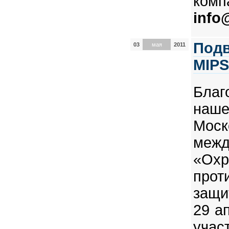
комп
info
Подв
03
мая
2011
MIPS
Благ
наше
Моск
межд
«Охр
прот
защи
29 ап
уча