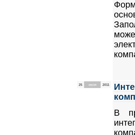
Форм
осн
Запо
мож
эле
комп
Инте
25
июля
2011
комп
В п
инте
ко