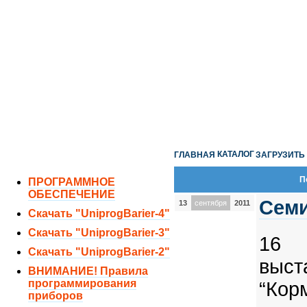
ОТДЕЛ ПРОДАЖ:
8 (351) 243-38-52
8 (951) 771-35-11
ТЕХНИЧЕСКАЯ ПОДДЕРЖКА:
8 (351) 219-40-10
КАТАЛОГ
ГЛАВНАЯ
ЗАГРУЗИТЬ
П
ПРОГРАММНОЕ
ОБЕСПЕЧЕНИЕ
Семи
13
сентября
2011
Скачать "UniprogBarier-4"
Скачать "UniprogBarier-3"
16
Скачать "UniprogBarier-2"
выст
ВНИМАНИЕ! Правила
программирования
“Ко
приборов