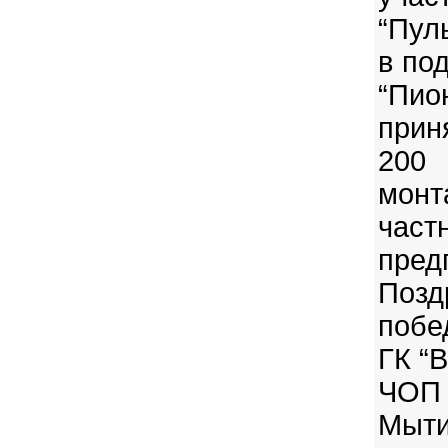
“Пул
в по
“Пио
прин
20
монт
час
пред
Поз
побе
ГК “В
ЧОП
Мыти