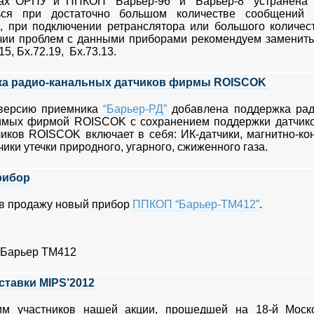
ах ОРПУ и ППКОП “Барьер-96” и “Барьер-8” устранена
ься при достаточно большом количестве сообщений
, при подключении ретранслятора или большого количес
ии проблем с данными приборами рекомендуем заменить 
15, Бх.72.19, Бх.73.13.
а радио-канальных датчиков фирмы ROISCOK
версию приемника
“Барьер-РД”
добавлена поддержка рад
имых фирмой ROISCOK с сохранением поддержки датчиков
иков ROISCOK включает в себя: ИК-датчики, магнитно-кон
чики утечки природного, угарного, сжиженного газа.
рибор
 в продажу новый прибор
ППКОП “Барьер-ТМ412”
.
ставки MIPS’2012
им участников нашей акции, прошедшей на 18-й Моск