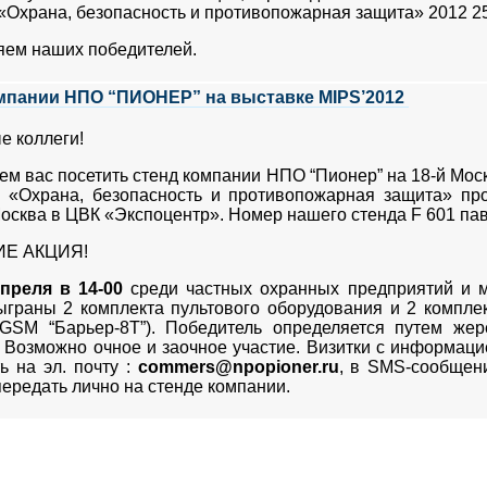
«Охрана, безопасность и противопожарная защита» 2012 25
яем наших победителей.
мпании НПО “ПИОНЕР” на выставке MIPS’2012
 коллеги!
м вас посетить стенд компании НПО “Пионер” на 18-й Мо
 «Охрана, безопасность и противопожарная защита» пр
 Москва в ЦВК «Экспоцентр». Номер нашего стенда F 601 п
Е АКЦИЯ!
апреля в 14-00
среди частных охранных предприятий и 
ыграны 2 комплекта пультового оборудования и 2 компл
 GSM “Барьер-8Т”). Победитель определяется путем жер
 Возможно очное и заочное участие. Визитки с информаци
ь на эл. почту :
commers@npopioner.ru
, в SMS-сообщен
ередать лично на стенде компании.