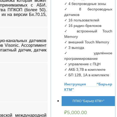
 ошибка которая может
✓ 4 беспроводные зоны
 принимаемых с АБИ.
✓ 8 беспроводных
тва ППКОП (более 50).
их на версии Бх.70.15,
датчиков
✓ 16 пользователей
✓ 16 радио-брелоков
✓ встроенный Touch
Memory
ио-канальных датчиков
✓ внешний Touch Memory
 Visonic. Ассортимент
✓ 3 выхода
тактный датчик, датчик
✓ удалённое
программирование
✓ управление с ПЦН
✓ АКБ 3,7В в комплекте
✓ БП 12В, 1А в комплекте
Инструкция “Барьер
КТМ”
ППКО “Барьер КТМ+″
₽
5,000.00
овской международной