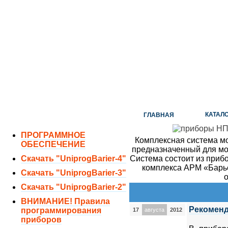
ОТДЕЛ ПРОДАЖ:
8 (351) 243-38-52
8 (951) 771-35-11
ТЕХНИЧЕСКАЯ ПОДДЕРЖКА:
8 (351) 219-40-10
КАТАЛ
ГЛАВНАЯ
ПРОГРАММНОЕ
Комплексная система м
ОБЕСПЕЧЕНИЕ
предназначенный для мо
Скачать "UniprogBarier-4"
Система состоит из приб
комплекса АРМ «Барье
Скачать "UniprogBarier-3"
о
Скачать "UniprogBarier-2"
ВНИМАНИЕ! Правила
Рекоменд
программирования
17
августа
2012
приборов