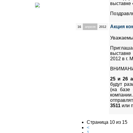
выставке 
Поздравл
Акция ко
16
апреля
2012
Уважаемые
Приглашае
выставке
2012 в г.
ВНИМАНИ
25 и 26 
будут раз
(на базе
компании.
отправлят
3511
или п
Страница 10 из 15
<
1