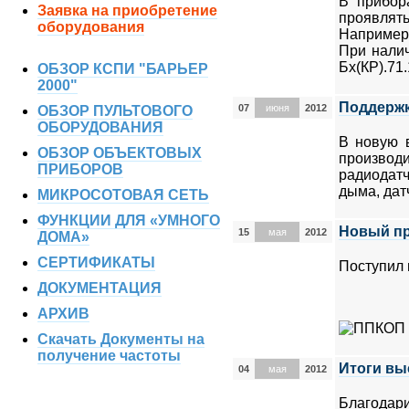
В прибор
Заявка на приобретение
проявлят
оборудования
Например
При налич
Бх(КР).71.
ОБЗОР КСПИ "БАРЬЕР
2000"
Поддержк
07
июня
2012
ОБЗОР ПУЛЬТОВОГО
ОБОРУДОВАНИЯ
В новую 
ОБЗОР ОБЪЕКТОВЫХ
производ
ПРИБОРОВ
радиодатч
дыма, дат
МИКРОСОТОВАЯ СЕТЬ
ФУНКЦИИ ДЛЯ «УМНОГО
Новый п
15
мая
2012
ДОМА»
СЕРТИФИКАТЫ
Поступил
ДОКУМЕНТАЦИЯ
АРХИВ
Скачать Документы на
получение частоты
Итоги вы
04
мая
2012
Благодар