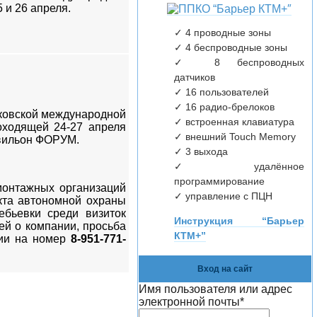
 и 26 апреля.
✓ 4 проводные зоны
✓ 4 беспроводные зоны
✓ 8 беспроводных
датчиков
✓ 16 пользователей
✓ 16 радио-брелоков
сковской международной
✓ встроенная клавиатура
оходящей 24-27 апреля
✓ внешний Touch Memory
авильон ФОРУМ.
✓ 3 выхода
✓ удалённое
программирование
монтажных организаций
✓ управление с ПЦН
екта автономной охраны
ебьевки среди визиток
Инструкция “Барьер
ей о компании, просьба
КТМ+”
ии на номер
8-951-771-
Вход на сайт
Имя пользователя или адрес
электронной почты
*