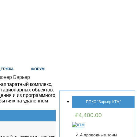
ДЕРЖКА
ФОРУМ
-аппаратный комплекс,
стационарных объектов.
дения и из программного
бытиях на удаленном
ППКО “Барьер КТМ″
₽
4,400.00
✓ 4 проводные зоны