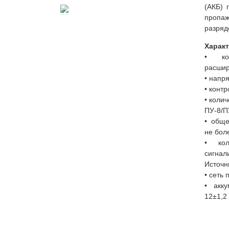
(АКБ) 
пропа
разряд
Харак
• ко
расшир
• напр
• конт
• коли
ПУ-8/П
• обще
не бол
• кол
сигнал
Источн
• сеть
• акк
12±1,2