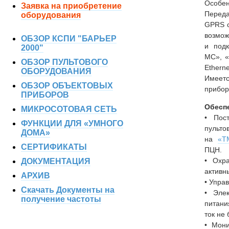
Особен
Заявка на приобретение
Перед
оборудования
GPRS 
возмож
ОБЗОР КСПИ "БАРЬЕР
и под
2000"
МС», «
ОБЗОР ПУЛЬТОВОГО
Etherne
ОБОРУДОВАНИЯ
Имеет
ОБЗОР ОБЪЕКТОВЫХ
прибор
ПРИБОРОВ
Обесп
МИКРОСОТОВАЯ СЕТЬ
• Пос
ФУНКЦИИ ДЛЯ «УМНОГО
пульт
ДОМА»
на
«Т
СЕРТИФИКАТЫ
ПЦН.
• Охр
ДОКУМЕНТАЦИЯ
активн
АРХИВ
• Упра
Скачать Документы на
• Эле
получение частоты
питан
ток не 
• Мони