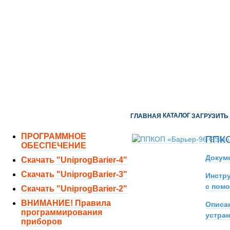
ОТДЕЛ ПРОДАЖ:
8 (351) 243-38-52
8 (951) 771-35-11
ТЕХНИЧЕСКАЯ ПОДДЕРЖКА:
8 (351) 219-40-10
КАТАЛОГ
ГЛАВНАЯ
ЗАГРУЗИТЬ
ПРОГРАММНОЕ
ППКО
ОБЕСПЕЧЕНИЕ
Докуме
Скачать "UniprogBarier-4"
Скачать "UniprogBarier-3"
Инстр
с помо
Скачать "UniprogBarier-2"
ВНИМАНИЕ! Правила
Описан
программирования
устра
приборов