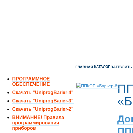
ОТДЕЛ ПРОДАЖ:
8 (351) 243-38-52
8 (951) 771-35-11
ТЕХНИЧЕСКАЯ ПОДДЕРЖКА:
8 (351) 219-40-10
КАТАЛОГ
ГЛАВНАЯ
ЗАГРУЗИТЬ
ПРОГРАММНОЕ
ОБЕСПЕЧЕНИЕ
П
Скачать "UniprogBarier-4"
«Б
Скачать "UniprogBarier-3"
Скачать "UniprogBarier-2"
До
ВНИМАНИЕ! Правила
программирования
ПП
приборов