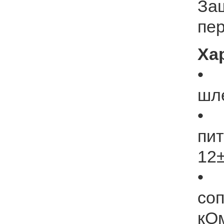
За
пе
Ха
•
шл
•
пи
12±
• 
со
кОм