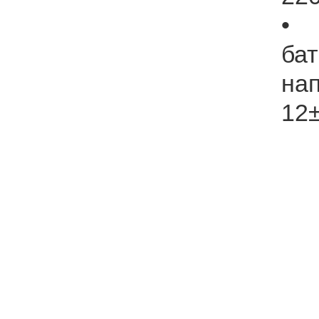
• 
ба
на
12±