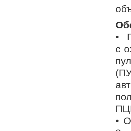
объ
Об
• 
с 
пу
(
ав
по
ПЦ
• 