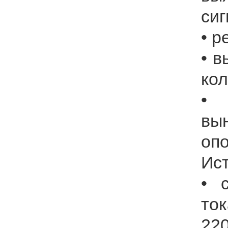
сиг
• 
• 
ко
•
вы
оп
Ист
• 
т
220