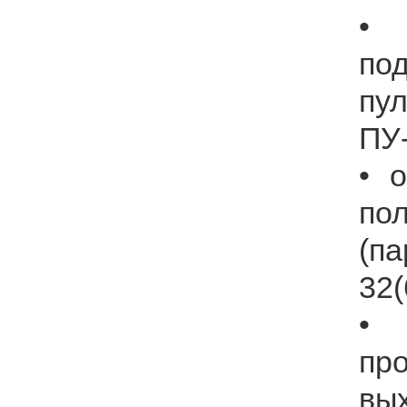
•
по
пу
ПУ-
• 
по
(п
32(
•
пр
вы