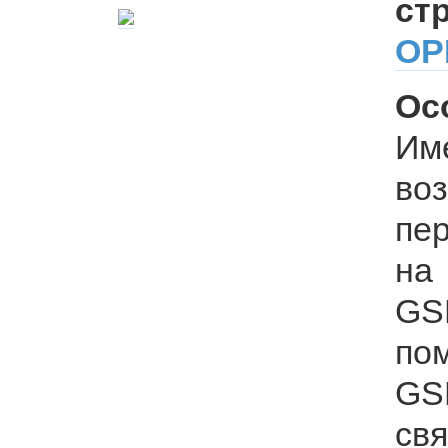
ст
ОР
Ос
Им
во
пе
на
G
по
GS
с