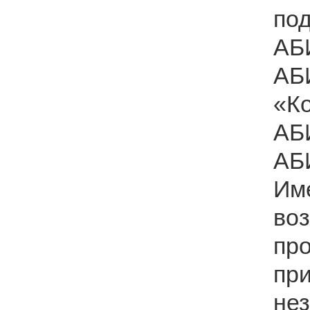
по
АБ
АБ
«К
АБ
АБИ
Им
во
пр
п
не