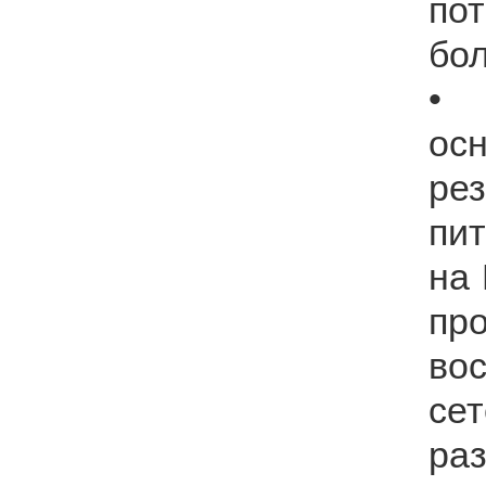
по
бол
•
ос
ре
пи
на
пр
во
се
р