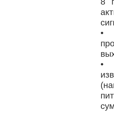
8 
ак
сиг
• 
пр
вы
• 
из
(н
пи
су