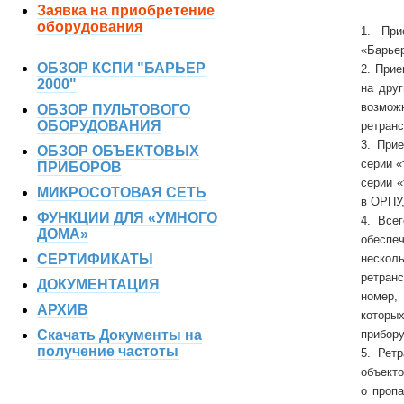
Заявка на приобретение
оборудования
1. При
«Барьер
ОБЗОР КСПИ "БАРЬЕР
2. Прие
2000"
на дру
возмож
ОБЗОР ПУЛЬТОВОГО
ОБОРУДОВАНИЯ
ретран
3. При
ОБЗОР ОБЪЕКТОВЫХ
серии «
ПРИБОРОВ
серии «
МИКРОСОТОВАЯ СЕТЬ
в ОРПУ,
ФУНКЦИИ ДЛЯ «УМНОГО
4. Все
ДОМА»
обеспе
СЕРТИФИКАТЫ
несколь
ретран
ДОКУМЕНТАЦИЯ
номер,
АРХИВ
которы
Скачать Документы на
прибору
получение частоты
5. Рет
объекто
о проп