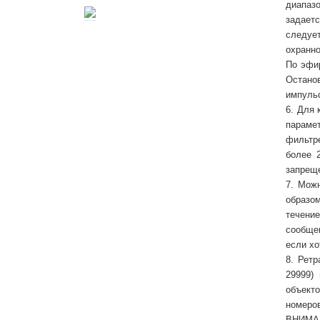
диапазо
задает
следуе
охранно
По эфи
Остано
импуль
6. Для
параме
фильтр
более 
запреще
7. Мож
образом
течение
сообще
если хо
8. Рет
29999)
объект
номеро
ВНИМАНИ