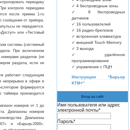
онтролировать периодику
✓ 4 беспроводные зоны
При контроле периодики
✓ 8 беспроводных
ится после приема 1-го
датчиков
о сообщения от прибора.
✓ 16 пользователей
мпульсы не передаются.
✓ 16 радио-брелоков
«Доступ» или «Тестовый
✓ встроенная клавиатура
✓ внешний Touch Memory
ером системы (системный
✓ 3 выхода
здела. При включенном
✓ удалённое
 номерами разделов (не
программирование
мером раздела, если не
✓ управление с ПЦН
итм работает следующим
Инструкция “Барьер
ся непрерывно в эфире в
КТМ+”
ранслятором формируется
с таймера производится
Вход на сайт
Имя пользователя или адрес
иапазон номеров от 1 до
электронной почты
*
кта. Диапазоны номеров
роизводства. Диапазоны
Пароль
*
07» и «Барьер-2000».
, не обслуживаются.