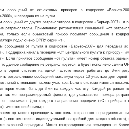
ем сообщений от объектовых приборов в кодировке «Барьер-200
-2000», и передача их на пульт.
м сообщений от других ретрансляторов в кодировке «Барьер-2007», и п
гие ретрансляторы. Примечание: ретрансляция сообщений «от ретранс
на, только если объектовый прибор посылает сообщения в кодиров
слятору подключено ОРПУ серии «т».
ем сообщений от пульта в кодировке «Барьер-2007» для передачи их
т». Поддержка канала передачи «От центрального пульта к прибору», им
т». Если принятое сообщение «от пульта» имеет номер объекта равны
 то данное сообщение не ретранслируется, а будет исполнено самим О
го в одной системе на одной частоте может работать до 8-ми ретр
чить ретрансляцию сообщений максимум через 10 участков для одной 
ко линий с меньшим числом участков. Если в системе имеется нескольк
сляторов может быть до 8-ми на каждую частоту. Каждый ретранслято
 а так же программируемый фильтр, где указываются номера ретран
х он принимает. Для каждого направления передачи («От прибора к 
»), имеется свой фильтр.
ранслятор может производить контроль «охранных» периодических с
в (в соответствии с индивидуальной настройкой для каждого объекта),
аже охранной периодики. Может контролироваться периодика не более