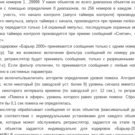
не номеров 1…29999. У каких объектов из всего диапазона объектов к
ся с помощью определения 8 диапазонов, по 256 номеров в каждом. 
т учесть, что начало контроля (запуск таймера контроля) производ
го импульса, запуск таймера с начала, производится при приеме любог
ру передается только 1-й охранный импульс, последующие охранные и
вка таймера контроля производится при приеме сообщений «Снятие», 
с».
 кодировки «Барьер 2000» принимаются сообщения только с одним ном
тр). Так же возможно включение фильтра сообщений по номеру ра
е, ретранслятор будет принимать сообщения, только с разрешенными
2-х). Если фильтр отключен, то принимаются сообщения с любым но
но в системных параметрах.
но включить/выключить алгоритм определения уровня помехи. Алгор
, если некоторый (по заводской уст. более 8) уровень сигнала имеет
 некоторого интервала времени (по заводской уст. 12 сек.), то рет
ние «Помеха в эфире», уровень которого равен уровню помехи. Сбро
тя бы 0,1 сек помеха не определялась.
ранслятор обрабатывает сообщения от всех объектов (максимальный д
 в соответствии с индивидуальными установками для каждого объе
ов, которые может обслуживать ретранслятор, задаются на этапе п
в объектов задаются индивидуально для кодировок «Барьер-20
Е! В соответствии с заводскими установками, все объекты отключены