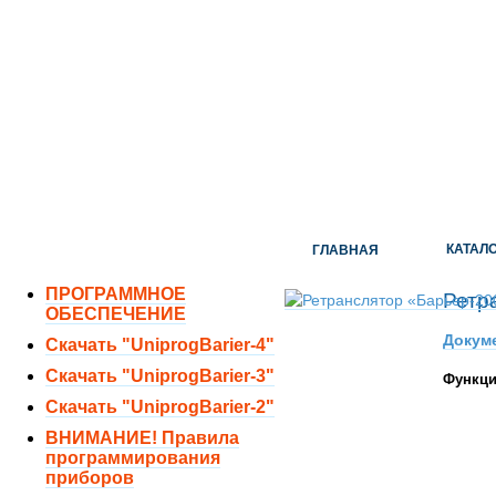
ОТДЕЛ ПРОДАЖ:
8 (351) 243-38-52
8 (951) 771-35-11
ТЕХНИЧЕСКАЯ ПОДДЕРЖКА:
8 (351) 219-40-10
КАТАЛ
ГЛАВНАЯ
ПРОГРАММНОЕ
Ретр
ОБЕСПЕЧЕНИЕ
Докуме
Скачать "UniprogBarier-4"
Скачать "UniprogBarier-3"
Функци
Скачать "UniprogBarier-2"
ВНИМАНИЕ! Правила
программирования
приборов