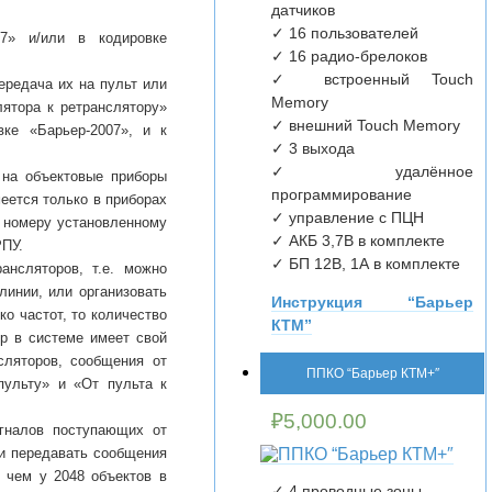
датчиков
✓ 16 пользователей
7» и/или в кодировке
✓ 16 радио-брелоков
✓ встроенный Touch
ередача их на пульт или
Memory
лятора к ретранслятору»
✓ внешний Touch Memory
ке «Барьер-2007», и к
✓ 3 выхода
✓ удалённое
 на объектовые приборы
программирование
еется только в приборах
✓ управление с ПЦН
й номеру установленному
✓ АКБ 3,7В в комплекте
РПУ.
✓ БП 12В, 1А в комплекте
ансляторов, т.е. можно
линии, или организовать
Инструкция “Барьер
о частот, то количество
КТМ”
р в системе имеет свой
сляторов, сообщения от
ППКО “Барьер КТМ+″
пульту» и «От пульта к
₽
5,000.00
игналов поступающих от
 и передавать сообщения
 чем у 2048 объектов в
✓ 4 проводные зоны