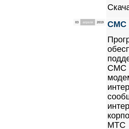
Скач
СМС 
03
апреля
2019
Прог
обе
подд
СМС
моде
инт
соо
инте
корп
МТС