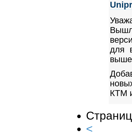
Unip
Ува
Выш
верси
для 
выше
Доб
новы
КТМ 
Страниц
<