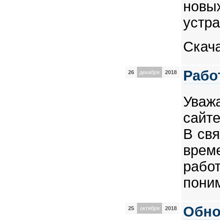
нов
устр
Скач
Рабо
26
декабря
2018
Уваж
сайте
В свя
врем
раб
пони
Обно
25
октября
2018