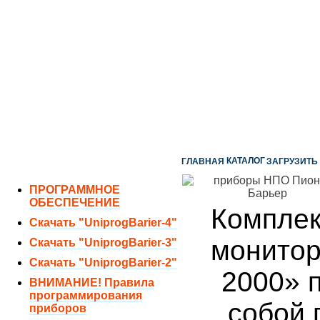
ОТДЕЛ ПРОДАЖ:
8 (351) 243-38-52
8 (951) 771-35-11
ТЕХНИЧЕСКАЯ ПОДДЕРЖКА:
8 (351) 219-40-10
КАТАЛОГ
ГЛАВНАЯ
ЗАГРУЗИТЬ
ПРОГРАММНОЕ
ОБЕСПЕЧЕНИЕ
Комплек
Скачать "UniprogBarier-4"
монитор
Скачать "UniprogBarier-3"
Скачать "UniprogBarier-2"
2000» 
ВНИМАНИЕ! Правила
программирования
собой 
приборов