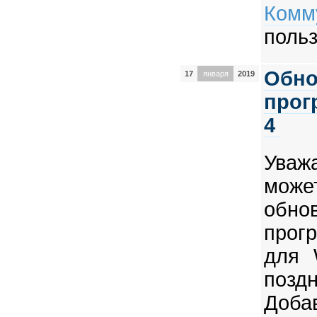
Комм
поль
Обно
17
января
2019
прог
4
Уваж
мо
обно
прог
для 
позд
Доб