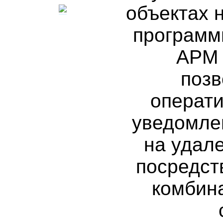
объектах 
программ
АРМ 
поз
операти
уведомле
на удал
посредст
комбин