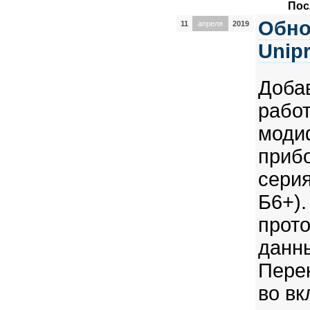
Пос
Обно
11
апреля
2019
Unip
Доб
р
моди
приб
сери
Б6+)
про
дан
Пере
во вк